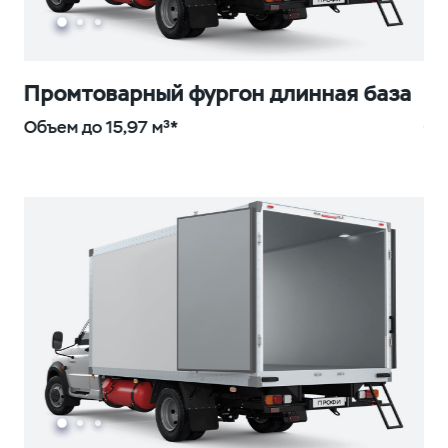
Промтоварный фургон длинная база
П
Объем до 15,97 м³*
Об