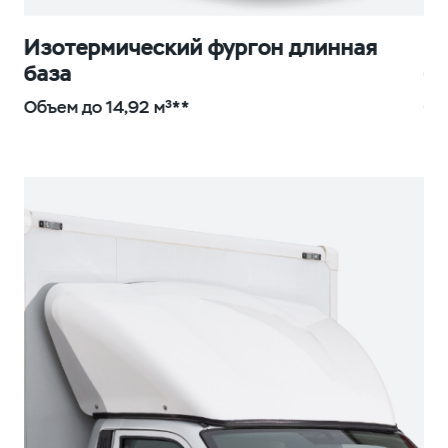
Изотермический фургон длинная
И
база
б
Объем до 14,92 м³**
Об