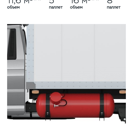
11,6 м³**
5
16 м³**
8
объем
паллет
объем
паллет